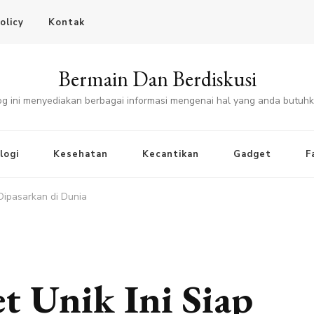
olicy
Kontak
Bermain Dan Berdiskusi
og ini menyediakan berbagai informasi mengenai hal yang anda butuhk
logi
Kesehatan
Kecantikan
Gadget
F
Dipasarkan di Dunia
t Unik Ini Siap