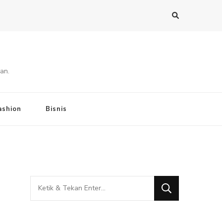
an.
ashion
Bisnis
Mencari
Sesuatu?