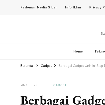
Pedoman Media Siber
Info Iklan
Privacy P
Bl
Home
Tekno
Beranda
Gadget
Berbagai Gadget Unik Ini Siap 
MARET 8, 2018
GADGET
Berbagai Gadge