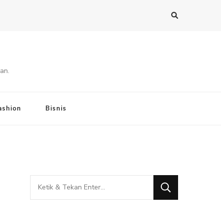
an.
ashion
Bisnis
Mencari
Sesuatu?