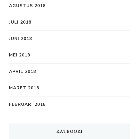
AGUSTUS 2018
JULI 2018
JUNI 2018
MEI 2018
APRIL 2018
MARET 2018
FEBRUARI 2018
KATEGORI