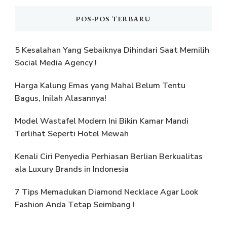
POS-POS TERBARU
5 Kesalahan Yang Sebaiknya Dihindari Saat Memilih
Social Media Agency !
Harga Kalung Emas yang Mahal Belum Tentu
Bagus, Inilah Alasannya!
Model Wastafel Modern Ini Bikin Kamar Mandi
Terlihat Seperti Hotel Mewah
Kenali Ciri Penyedia Perhiasan Berlian Berkualitas
ala Luxury Brands in Indonesia
7 Tips Memadukan Diamond Necklace Agar Look
Fashion Anda Tetap Seimbang !