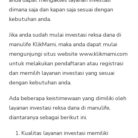
anda dapat mengakses layanan investasi
dimana saja dan kapan saja sesuai dengan
kebutuhan anda.
Jika anda sudah mulai investasi reksa dana di
manulife KlikMami, maka anda dapat mulai
mengunjungi situs website www.klikmami.com
untuk melakukan pendaftaran atau registrasi
dan memilih layanan investasi yang sesuai
dengan kebutuhan anda.
Ada beberapa keistimewaan yang dimiliki oleh
layanan investasi reksa dana di manulife,
diantaranya sebagai berikut ini.
Kualitas layanan investasi memiliki