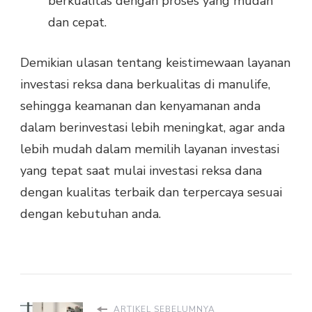
berkualitas dengan proses yang mudah
dan cepat.
Demikian ulasan tentang keistimewaan layanan
investasi reksa dana berkualitas di manulife,
sehingga keamanan dan kenyamanan anda
dalam berinvestasi lebih meningkat, agar anda
lebih mudah dalam memilih layanan investasi
yang tepat saat mulai investasi reksa dana
dengan kualitas terbaik dan terpercaya sesuai
dengan kebutuhan anda.
ARTIKEL SEBELUMNYA