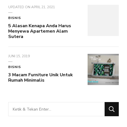
UPDATED ON
APRIL 21, 2021
BISNIS
5 Alasan Kenapa Anda Harus
Menyewa Apartemen Alam
Sutera
JUNI 15, 2019
BISNIS
3 Macam Furniture Unik Untuk
Rumah Minimalis
Mencari
Sesuatu?