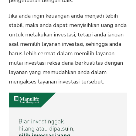
pengeluaran dengan baik.
Jika anda ingin keuangan anda menjadi lebih
stabil, maka anda dapat menyisihkan uang anda
untuk melakukan investasi, tetapi anda jangan
asal memilih layanan investasi, sehingga anda
harus lebih cermat dalam memilih layanan
mulai investasi reksa dana
berkualitas dengan
layanan yang memudahkan anda dalam
mengakses layanan investasi tersebut.