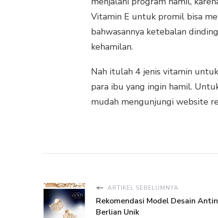
menjalani program hamil, karen
Vitamin E untuk promil bisa me
bahwasannya ketebalan dindin
kehamilan.
Nah itulah 4 jenis vitamin untu
para ibu yang ingin hamil. Untu
mudah mengunjungi website re
ARTIKEL SEBELUMNYA
Rekomendasi Model Desain Anti
Berlian Unik