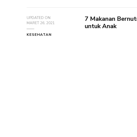
7 Makanan Bernutr
UPDATED ON
MARET 26, 2021
untuk Anak
KESEHATAN