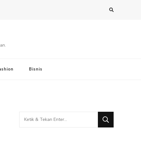
an.
ashion
Bisnis
Mencari
Sesuatu?