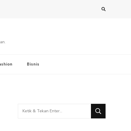
an.
ashion
Bisnis
Mencari
Sesuatu?