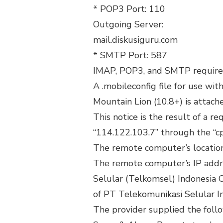
* POP3 Port: 110
Outgoing Server:
mail.diskusiguru.com
* SMTP Port: 587
IMAP, POP3, and SMTP require 
A .mobileconfig file for use wi
Mountain Lion (10.8+) is attach
This notice is the result of a 
“114.122.103.7” through the “cp
The remote computer’s location 
The remote computer’s IP addre
Selular (Telkomsel) Indonesia 
of PT Telekomunikasi Selular In
The provider supplied the follo