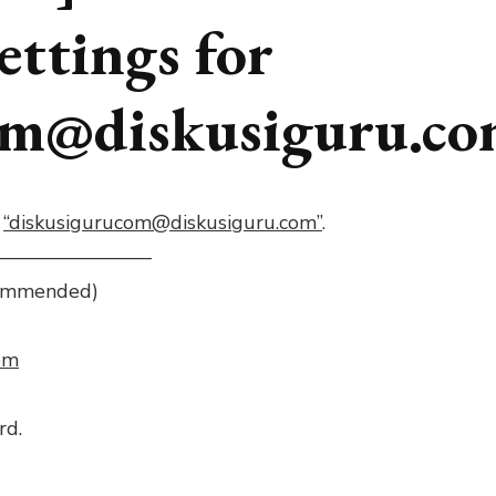
ettings for
om@diskusiguru.co
r
“diskusigurucom@diskusiguru.com”
.
ngs —————————
commended)
om
rd.