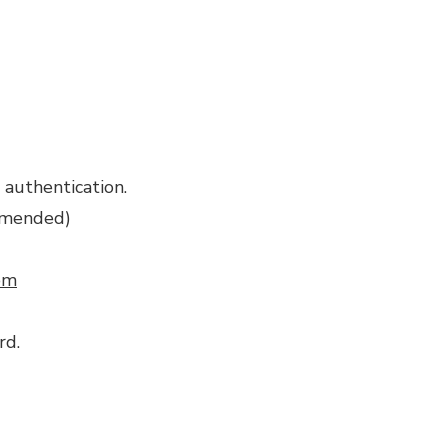
authentication.
mmended)
om
rd.