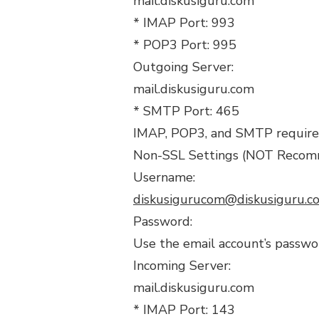
mail.diskusiguru.com
* IMAP Port: 993
* POP3 Port: 995
Outgoing Server:
mail.diskusiguru.com
* SMTP Port: 465
IMAP, POP3, and SMTP require 
Non-SSL Settings (NOT Reco
Username:
diskusigurucom@diskusiguru.c
Password:
Use the email account’s passwo
Incoming Server:
mail.diskusiguru.com
* IMAP Port: 143