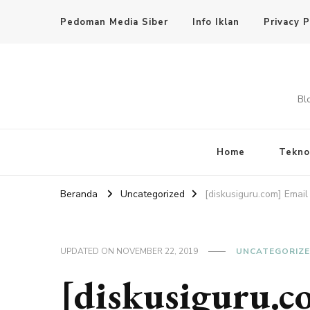
Pedoman Media Siber
Info Iklan
Privacy P
Bl
Home
Tekno
Beranda
Uncategorized
[diskusiguru.com] Email
UPDATED ON
NOVEMBER 22, 2019
UNCATEGORIZ
[diskusiguru.c