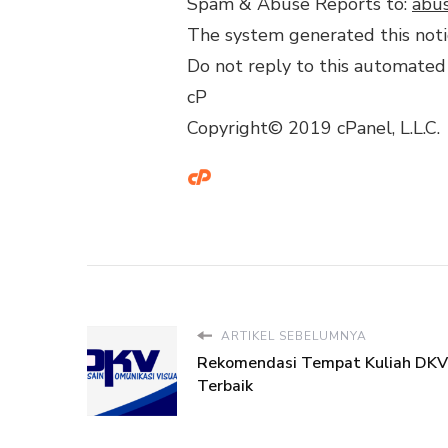
Spam & Abuse Reports to:
abus
The system generated this not
Do not reply to this automated
cP
Copyright© 2019 cPanel, L.L.C.
ARTIKEL SEBELUMNYA
Rekomendasi Tempat Kuliah DKV
Terbaik