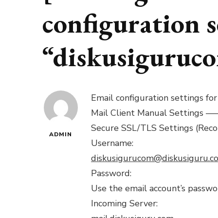
configuration s
“diskusiguruc
Email configuration settings fo
Mail Client Manual Setti
Secure SSL/TLS Settings (Re
ADMIN
Username:
diskusigurucom@diskusiguru.c
Password:
Use the email account’s passwo
Incoming Server: