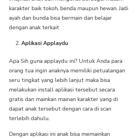
karakter baik tokoh, benda maupun hewan. Jadi
ayah dan bunda bisa bermain dan belajar
dengan anak terkait
Aplikasi Applaydu
Apa Sih guna applaydu ini? Untuk Anda para
orang tua ingin anaknya memiliki petualangan
seru tingkat yang lebih lanjut maka bisa
melakukan install aplikasi tersebut secara
gratis dan mainkan mainan karakter yang di
dapat anak tersebut dengan cara di scan
terlebih dahulu.
Dengan aplikasi ini anak bisa memainkan