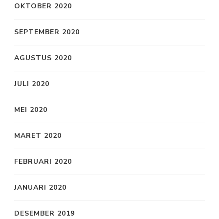
OKTOBER 2020
SEPTEMBER 2020
AGUSTUS 2020
JULI 2020
MEI 2020
MARET 2020
FEBRUARI 2020
JANUARI 2020
DESEMBER 2019