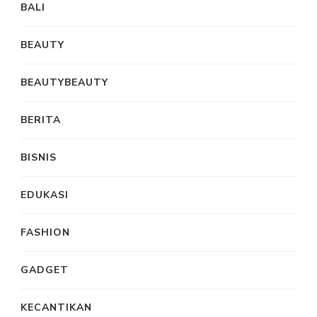
BALI
BEAUTY
BEAUTYBEAUTY
BERITA
BISNIS
EDUKASI
FASHION
GADGET
KECANTIKAN