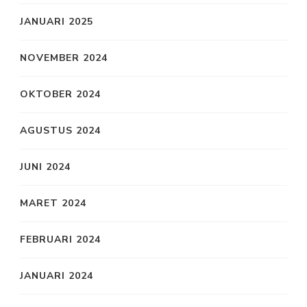
JANUARI 2025
NOVEMBER 2024
OKTOBER 2024
AGUSTUS 2024
JUNI 2024
MARET 2024
FEBRUARI 2024
JANUARI 2024