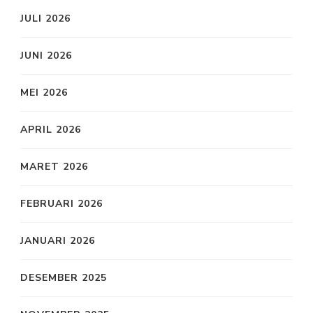
JULI 2026
JUNI 2026
MEI 2026
APRIL 2026
MARET 2026
FEBRUARI 2026
JANUARI 2026
DESEMBER 2025