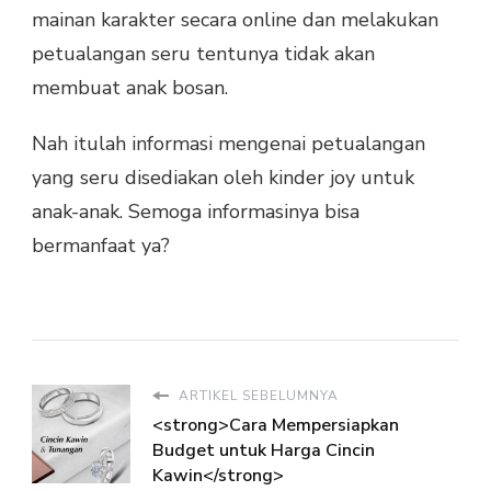
mainan karakter secara online dan melakukan
petualangan seru tentunya tidak akan
membuat anak bosan.
Nah itulah informasi mengenai petualangan
yang seru disediakan oleh kinder joy untuk
anak-anak. Semoga informasinya bisa
bermanfaat ya?
ARTIKEL SEBELUMNYA
<strong>Cara Mempersiapkan
Budget untuk Harga Cincin
Kawin</strong>