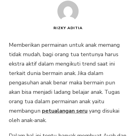
RIZKY ADITIA
Memberikan permainan untuk anak memang
tidak mudah, bagi orang tua tentunya harus
ekstra aktif dalam mengikuti trend saat ini
terkait dunia bermain anak. Jika dalam
pengasuhan anak benar maka bermain pun
akan bisa menjadi ladang belajar anak. Tugas
orang tua dalam permainan anak yaitu
membangun
petualangan seru
yang disukai
oleh anak-anak.
Dalam hal ini tentu banyak membuat Ayah dan