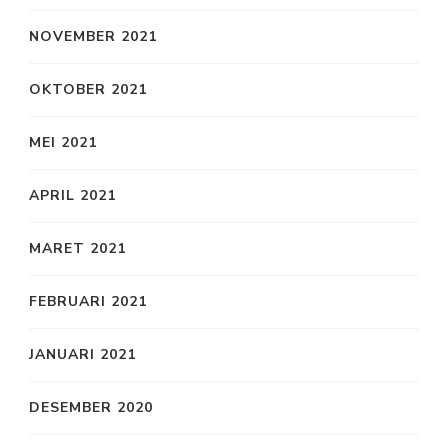
NOVEMBER 2021
OKTOBER 2021
MEI 2021
APRIL 2021
MARET 2021
FEBRUARI 2021
JANUARI 2021
DESEMBER 2020