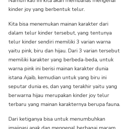
Namun kali ini kita akan membahas mengenai
kinder joy yang berbentuk telur.
Kita bisa menemukan mainan karakter dari
dalam telur kinder tersebut, yang tentunya
telur kinder sendiri memiliki 3 varian warna
yaitu pink, biru dan hijau. Dari 3 varian tersebut
memiliki karakter yang berbeda-beda, untuk
warna pink ini berisi mainan karakter dunia
istana Ajaib, kemudian untuk yang biru ini
seputar dunia es, dan yang terakhir yaitu yang
berwarna hijau merupakan kinder joy telur
terbaru yang mainan karakternya berupa fauna.
Dari ketiganya bisa untuk menumbuhkan
imajinasi anak dan mengenal berbagai macam