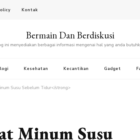
olicy
Kontak
Bermain Dan Berdiskusi
og ini menyediakan berbagai informasi mengenai hal yang anda butuhk
logi
Kesehatan
Kecantikan
Gadget
F
Minum Susu Sebelum Tidur</strong>
aat Minum Susu