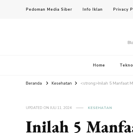
Pedoman Media Siber
Info Iklan
Privacy P
Bl
Home
Tekno
Beranda
Kesehatan
<strong>Inilah 5 Manfaat 
UPDATED ON
JULI 11, 2024
KESEHATAN
Inilah 5 Manf