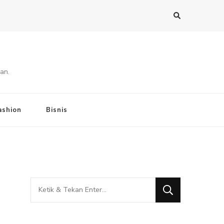
an.
ashion
Bisnis
Mencari
Sesuatu?