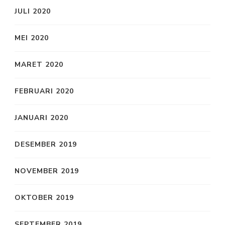
JULI 2020
MEI 2020
MARET 2020
FEBRUARI 2020
JANUARI 2020
DESEMBER 2019
NOVEMBER 2019
OKTOBER 2019
SEPTEMBER 2019