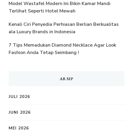
Model Wastafel Modern Ini Bikin Kamar Mandi
Terlihat Seperti Hotel Mewah
Kenali Ciri Penyedia Perhiasan Berlian Berkualitas
ala Luxury Brands in Indonesia
7 Tips Memadukan Diamond Necklace Agar Look
Fashion Anda Tetap Seimbang !
ARSIP
JULI 2026
JUNI 2026
MEI 2026