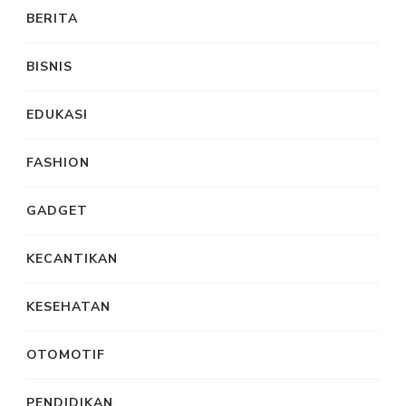
BERITA
BISNIS
EDUKASI
FASHION
GADGET
KECANTIKAN
KESEHATAN
OTOMOTIF
PENDIDIKAN