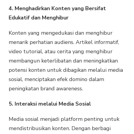
4. Menghadirkan Konten yang Bersifat
Edukatif dan Menghibur
Konten yang mengedukasi dan menghibur
menarik perhatian audiens. Artikel informatif,
video tutorial, atau cerita yang menghibur
membangun keterlibatan dan meningkatkan
potensi konten untuk dibagikan melalui media
sosial, menciptakan efek domino dalam
peningkatan brand awareness.
5. Interaksi melalui Media Sosial
Media sosial menjadi platform penting untuk
mendistribusikan konten. Dengan berbagi