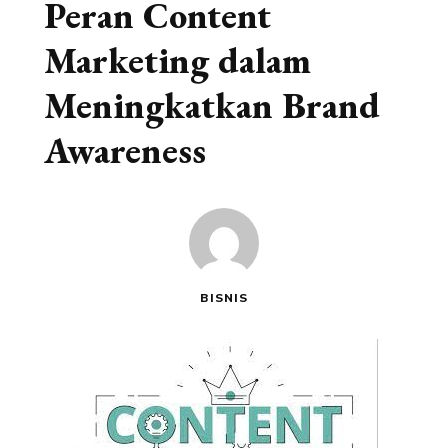
Peran Content
Marketing dalam
Meningkatkan Brand
Awareness
BISNIS