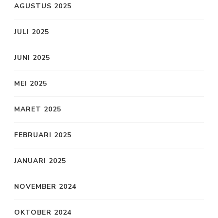
AGUSTUS 2025
JULI 2025
JUNI 2025
MEI 2025
MARET 2025
FEBRUARI 2025
JANUARI 2025
NOVEMBER 2024
OKTOBER 2024