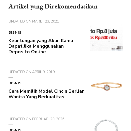
Artikel yang Direkomendasikan
UPDATED ON
MARET 23, 2021
BISNIS
Keuntungan yang Akan Kamu
Dapat Jika Menggunakan
Deposito Online
UPDATED ON
APRIL 9, 2019
BISNIS
Cara Memilih Model Cincin Berlian
Wanita Yang Berkualitas
UPDATED ON
FEBRUARI 20, 2026
BISNIS