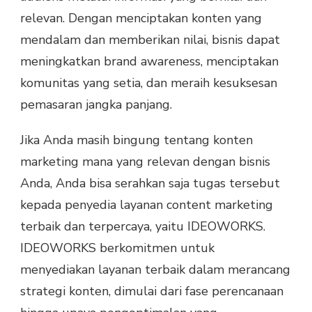
relevan. Dengan menciptakan konten yang
mendalam dan memberikan nilai, bisnis dapat
meningkatkan brand awareness, menciptakan
komunitas yang setia, dan meraih kesuksesan
pemasaran jangka panjang.
Jika Anda masih bingung tentang konten
marketing mana yang relevan dengan bisnis
Anda, Anda bisa serahkan saja tugas tersebut
kepada penyedia layanan content marketing
terbaik dan terpercaya, yaitu IDEOWORKS.
IDEOWORKS berkomitmen untuk
menyediakan layanan terbaik dalam merancang
strategi konten, dimulai dari fase perencanaan